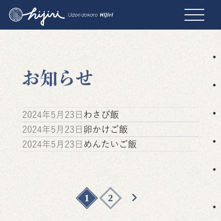
お知らせ
2024年5月23日
わさび飯
2024年5月23日
卵かけご飯
2024年5月23日
めんたいご飯
投
1
2
稿
の