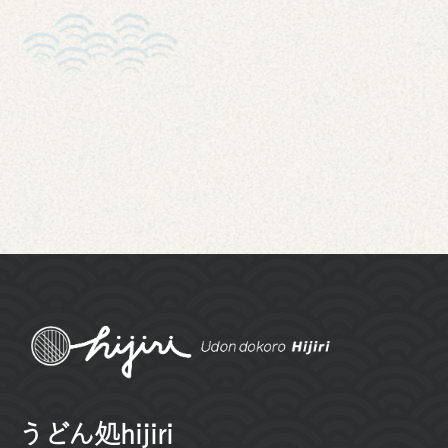
ペ
ー
ジ
送
り
うどん処hijiri