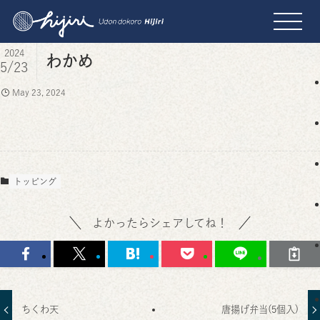
2024
わかめ
5/23
May 23, 2024
トッピング
よかったらシェアしてね！
ちくわ天
唐揚げ弁当(5個入)